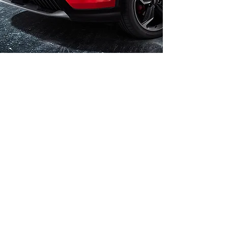
Agendá tu Test Drive
Estamos aquí para responder
tus consultas y brindarte la
mejor asesoría en la
adquisición de tu nuevo
vehículo.
Nombre