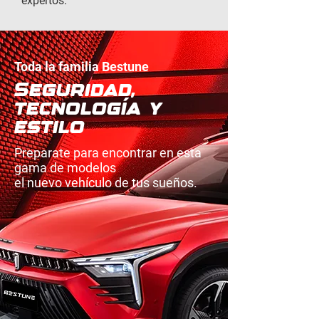
expertos.
Toda la familia Bestune
Seguridad,
tecnología y
estilo
Preparate para encontrar en esta
gama de modelos
el nuevo vehículo de tus sueños.